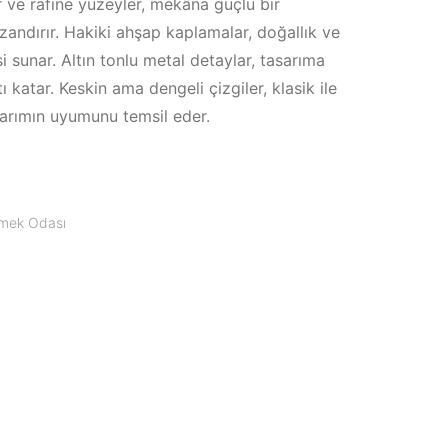
r ve rafine yüzeyler, mekâna güçlü bir
zandırır. Hakiki ahşap kaplamalar, doğallık ve
si sunar. Altın tonlu metal detaylar, tasarıma
ıltı katar. Keskin ama dengeli çizgiler, klasik ile
arımın uyumunu temsil eder.
mek Odası