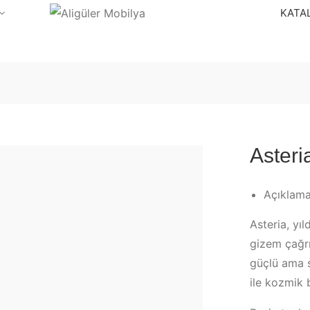
KATA
Aster
Açıklam
Asteria, yıl
gizem çağrı
güçlü ama s
ile kozmik b