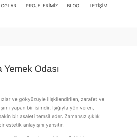
LOGLAR
PROJELERIMIZ
BLOG
İLETIŞIM
ia Yemek Odası
a
dızlar ve gökyüzüyle ilişkilendirilen, zarafet ve
şımı yapan bir isimdir. Işığıyla yön veren,
akin bir asaleti temsil eder. Zamansız şıklık
ir estetik anlayışını yansıtır.