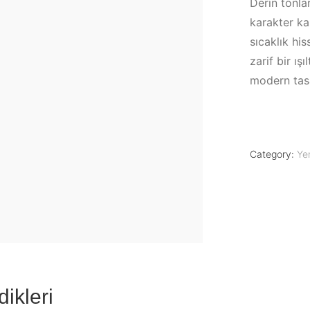
Derin tonla
karakter ka
sıcaklık his
zarif bir ış
modern tas
Category:
Ye
dikleri