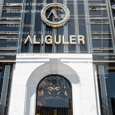
kaplama ve tamamlayıcı
aksesuarları birlikte
seçelim.
•Adres: Önder,
Karacakaya Cd. No:143,
06360 Altındağ/Ankara,
Türkiye
•Haftaiçi 10:00–18:30