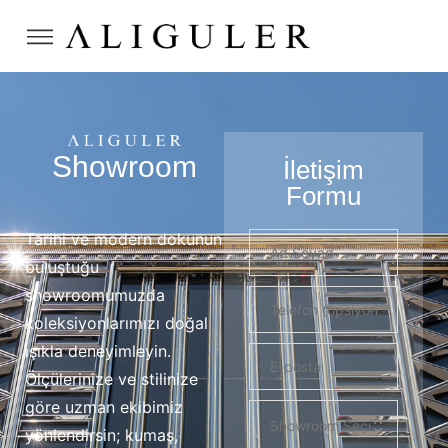
Showroom
İletişim
Formu
Tarihi ve modern dokunun
buluştuğu
showroomumuzda
koleksiyonlarımızı doğal
ışıkla deneyimleyin.
Ölçülerinize ve stilinize
göre uzman ekibimiz
yönlendirsin; kumaş,