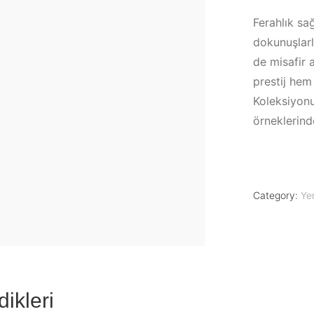
Ferahlık sa
dokunuşlarl
de misafir 
prestij hem
Koleksiyonu
örneklerinde
Category:
Ye
dikleri