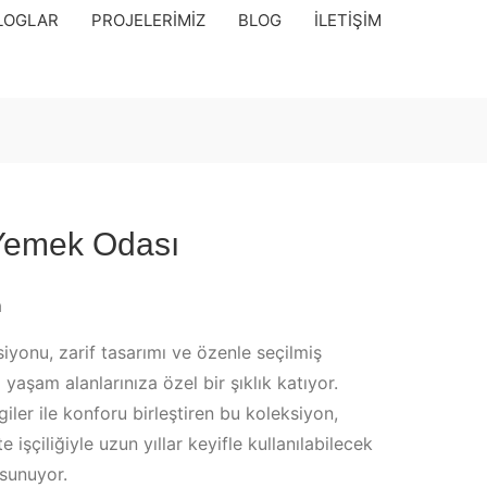
LOGLAR
PROJELERIMIZ
BLOG
İLETIŞIM
 Yemek Odası
a
siyonu, zarif tasarımı ve özenle seçilmiş
 yaşam alanlarınıza özel bir şıklık katıyor.
iler ile konforu birleştiren bu koleksiyon,
e işçiliğiyle uzun yıllar keyifle kullanılabilecek
 sunuyor.