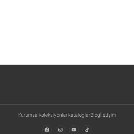
Soho Yatak Odası
Kurumsal
Koleksiyonlar
Kataloglar
Blog
İletişim