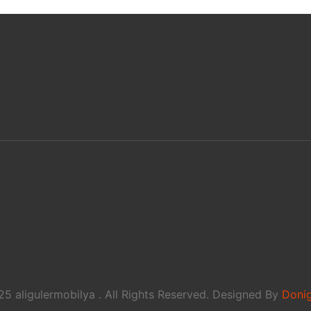
5 aligulermobilya . All Rights Reserved. Designed By
Donig