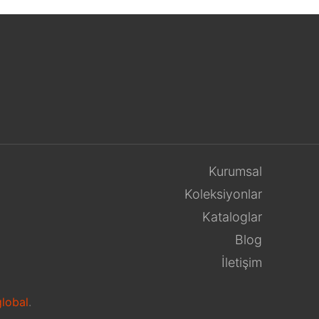
Kurumsal
Koleksiyonlar
Kataloglar
Blog
İletişim
lobal
.